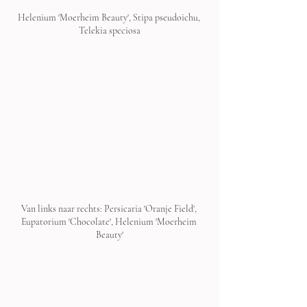
Helenium 'Moerheim Beauty', Stipa pseudoichu, 
Telekia speciosa
Van links naar rechts: Persicaria 'Oranje Field', 
Eupatorium 'Chocolate', Helenium 'Moerheim 
Beauty'