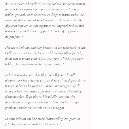
dat was me er wel eentje. Er waren heel veel mooie momenten, 
maar ook momenten waarop ik en vele andere zich zorgen 
hebben gemaakt over de warme en droge zomermaanden. Ze 
waren pijnlijk maar ook heel leerzaam... Daarnaast heb ik 
afgelopen jaar een aantal experimenten uitgeprobeerd die niet 
he-le-maal goed hebben uitgepakt. Ja, ook bij mij gaan er 
dingen fout ;).
Het eerste deel van deze blog bestaat uit een reeks foto's in een 
tijdlijn van april tot nu. Met een klein tekstje bij de foto's leg 
ik uit wat er precies goed of juist fout ging .. Mocht je vragen 
hebben, laat deze dan achter in een comment.
In het tweede deel van deze blog neem ik je mee in mijn 
plannen voor het volgende jaar, en ik kan al verklappen dat er 
het een en het ander gaat veranderen. Borders gaan op de 
schop, er komt een nieuw experiment met droogte bestendige 
plantenvakken, ik ga nieuwe bloembollen combinaties 
uitproberen én ik ga iets proberen te doen aan het droogte 
probleem, zonder een waterbron aan te leggen. 
Ik wens iedereen een hele mooie jaarwisseling, een groen en 
gelukkig 2023 en natuurlijk veel lees plezier!