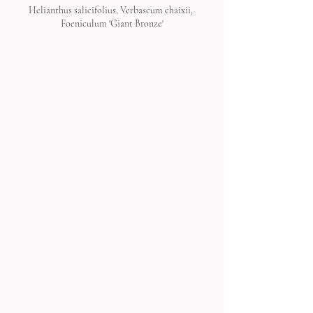
Helianthus salicifolius, Verbascum chaixii, 
Foeniculum 'Giant Bronze'