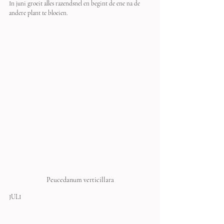
In juni groeit alles razendsnel en begint de ene na de 
andere plant te bloeien.
Peucedanum verticillara
JULI