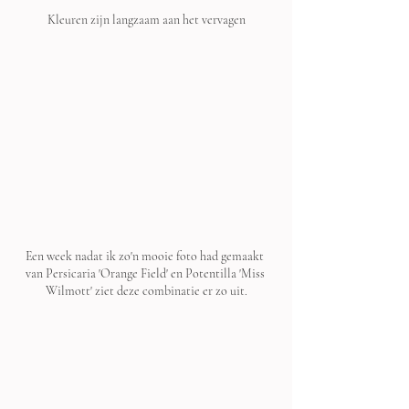
Kleuren zijn langzaam aan het vervagen
Een week nadat ik zo'n mooie foto had gemaakt 
van Persicaria 'Orange Field' en Potentilla 'Miss 
Wilmott' ziet deze combinatie er zo uit.