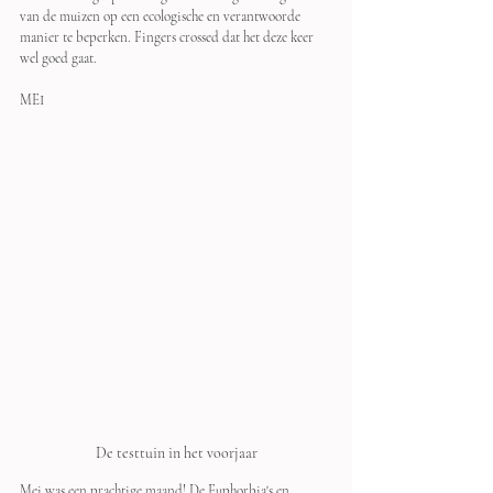
van de muizen op een ecologische en verantwoorde 
manier te beperken. Fingers crossed dat het deze keer 
wel goed gaat.
MEI
De testtuin in het voorjaar
Mei was een prachtige maand! De Euphorbia's en 