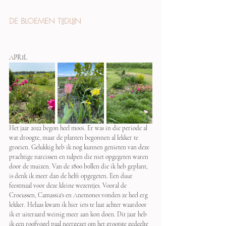
DE BLOEMEN TIJDLIJN
APRIL
Het jaar 2022 begon heel mooi. Er was in die periode al 
wat droogte, maar de planten begonnen al lekker te 
groeien. Gelukkig heb ik nog kunnen genieten van deze 
prachtige narcissen en tulpen die niet opgegeten waren 
door de muizen. Van de 1800 bollen die ik heb geplant, 
is denk ik meer dan de helft opgegeten. Een duur 
feestmaal voor deze kleine wezentjes. Vooral de 
Crocussen, Camassia's en Anemones vonden ze heel erg 
lekker. Helaas kwam ik hier iets te laat achter waardoor 
ik er uiteraard weinig meer aan kon doen. Dit jaar heb 
ik een roofvogel paal neergezet om het grootste gedeelte 