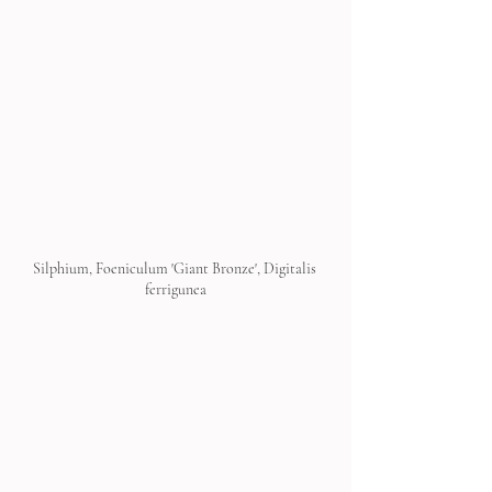
Silphium, Foeniculum 'Giant Bronze', Digitalis 
ferrigunea