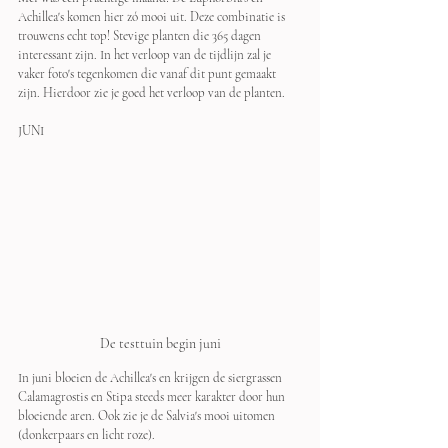
Achillea's komen hier zó mooi uit. Deze combinatie is 
trouwens echt top! Stevige planten die 365 dagen 
interessant zijn. In het verloop van de tijdlijn zal je 
vaker foto's tegenkomen die vanaf dit punt gemaakt 
zijn. Hierdoor zie je goed het verloop van de planten.
JUNI
De testtuin begin juni
In juni bloeien de Achillea's en krijgen de siergrassen 
Calamagrostis en Stipa steeds meer karakter door hun 
bloeiende aren. Ook zie je de Salvia's mooi uitomen 
(donkerpaars en licht roze).