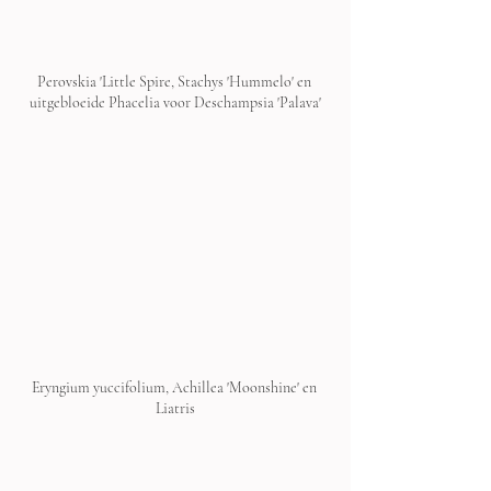
Perovskia 'Little Spire, Stachys 'Hummelo' en 
uitgebloeide Phacelia voor Deschampsia 'Palava'
Eryngium yuccifolium, Achillea 'Moonshine' en 
Liatris