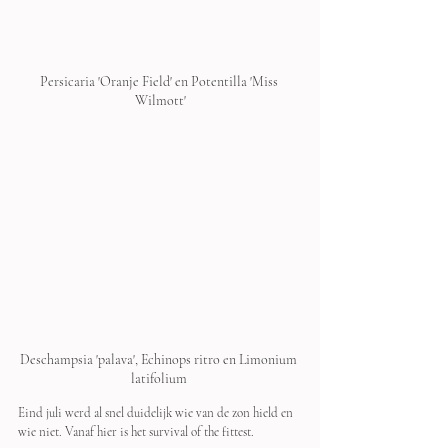
Persicaria 'Oranje Field' en Potentilla 'Miss 
Wilmott'
Deschampsia 'palava', Echinops ritro en Limonium 
latifolium 
Eind juli werd al snel duidelijk wie van de zon hield en 
wie niet. Vanaf hier is het survival of the fittest.