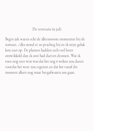
De testtuin in juli
Begin juli waren echt de allermooiste momenten bij de 
testtuin. Alles stond er zo prachtig bij en ik mijn geluk 
kon niet op. De planten hadden zich veel beter 
ontwikkeld dan ik ooit had durven dromen. Wat ik 
toen nog niet wist was dat het nog 6 weken zou duren 
voordat het weer zou regenen en dat het vanaf dit 
moment alleen nog maar bergafwaarts zou gaan.