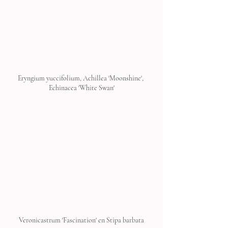
Eryngium yuccifolium, Achillea 'Moonshine', 
Echinacea 'White Swan'
Veronicastrum 'Fascination' en Stipa barbata