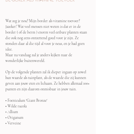
DE BORER ALS VITAMINE TOEVOER
Wat zeg je nou? Mijn border als vitamine toevoer? 
Jazeker! Wat veel mensen niet weten is dat er in de 
border ( of de berm ) enorm veel eetbare planten staan 
die ook nog eens ontzettend goed voor je zijn. Ze 
stonden daar al die tijd al voor je neus, en je had geen 
idee.
Maar na vandaag zul je anders kijken naar de 
wonderlijke buitenwereld.
Op de volgende planten zal ik dieper ingaan op zowel 
hun waarde als tuinplant, als de waarde die zij kunnen 
geven aan jouw eten en lichaam. Ze hebben allemaal 100+ 
punten en zijn daarom onmisbaar in jouw tuin.
• Foeniculum 'Giant Bronze'
•
 Wilde rucola
• Allium
• Origanum
• Verveine