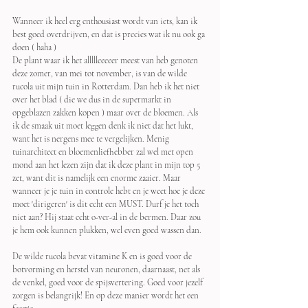
Wanneer ik heel erg enthousiast wordt van iets, kan ik 
best goed overdrijven, en dat is precies wat ik nu ook ga 
doen ( haha ) 
De plant waar ik het allllleeeeer meest van heb genoten 
deze zomer, van mei tot november, is van de wilde 
rucola uit mijn tuin in Rotterdam. Dan heb ik het niet 
over het blad ( die we dus in de supermarkt in 
opgeblazen zakken kopen ) maar over de bloemen. Als 
ik de smaak uit moet leggen denk ik niet dat het lukt, 
want het is nergens mee te vergelijken. Menig 
tuinarchitect en bloemenliefhebber zal wel met open 
mond aan het lezen zijn dat ik deze plant in mijn top 5 
zet, want dit is namelijk een enorme zaaier. Maar 
wanneer je je tuin in controle hebt en je weet hoe je deze 
moet 'dirigeren' is dit echt een MUST. Durf je het toch 
niet aan? Hij staat echt o-ver-al in de bermen. Daar zou 
je hem ook kunnen plukken, wel even goed wassen dan.
De wilde rucola bevat vitamine K en is goed voor de 
botvorming en herstel van neuronen, daarnaast, net als 
de venkel, goed voor de spijsvertering. Goed voor jezelf 
zorgen is belangrijk! En op deze manier wordt het een 