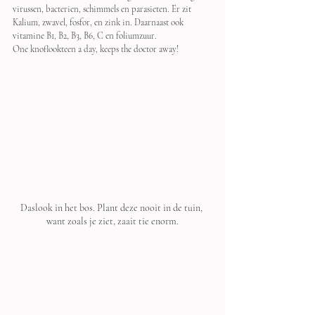
virussen, bacterien, schimmels en parasieten. Er zit 
Kalium, zwavel, fosfor, en zink in. Daarnaast ook 
vitamine B1, B2, B3, B6, C en foliumzuur. 
One knoflookteen a day, keeps the doctor away!
Daslook in het bos. Plant deze nooit in de tuin, 
want zoals je ziet, zaait tie enorm.