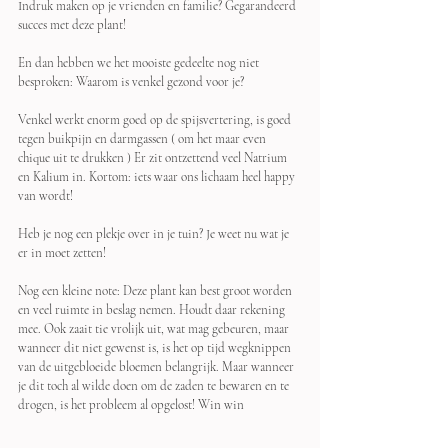
Indruk maken op je vrienden en familie? Gegarandeerd 
succes met deze plant!
En dan hebben we het mooiste gedeelte nog niet 
besproken: Waarom is venkel gezond voor je?
Venkel werkt enorm goed op de spijsvertering, is goed 
tegen buikpijn en darmgassen ( om het maar even 
chique uit te drukken ) Er zit ontzettend veel Natrium 
en Kalium in. Kortom: iets waar ons lichaam heel happy 
van wordt!
Heb je nog een plekje over in je tuin? Je weet nu wat je 
er in moet zetten!
Nog een kleine note: Deze plant kan best groot worden 
en veel ruimte in beslag nemen. Houdt daar rekening 
mee. Ook zaait tie vrolijk uit, wat mag gebeuren, maar 
wanneer dit niet gewenst is, is het op tijd wegknippen 
van de uitgebloeide bloemen belangrijk. Maar wanneer 
je dit toch al wilde doen om de zaden te bewaren en te 
drogen, is het probleem al opgelost! Win win