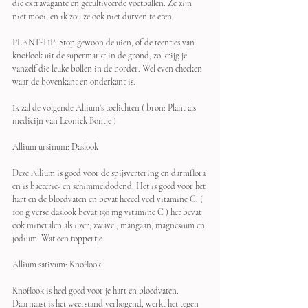
die extravagante en gecultiveerde voetballen. Ze zijn 
niet mooi, en ik zou ze ook niet durven te eten. 
PLANT-TIP: Stop gewoon de uien, of de teentjes van 
knoflook uit de supermarkt in de grond, zo krijg je 
vanzelf die leuke bollen in de border. Wel even checken 
waar de bovenkant en onderkant is.
Ik zal de volgende Allium's toelichten ( bron: Plant als 
medicijn van Leoniek Bontje )
Allium ursinum: Daslook
Deze Allium is goed voor de spijsvertering en darmflora 
en is bacterie- en schimmeldodend. Het is goed voor het 
hart en de bloedvaten en bevat heeeel veel vitamine C. ( 
100 g verse daslook bevat 150 mg vitamine C ) het bevat 
ook mineralen als ijzer, zwavel, mangaan, magnesium en 
jodium. Wat een toppertje. 
Allium sativum: Knoflook
Knoflook is heel goed voor je hart en bloedvaten. 
Daarnaast is het weerstand verhogend, werkt het tegen 