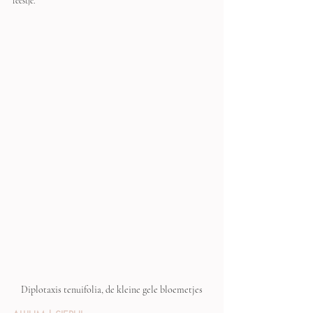
feestje.
Diplotaxis tenuifolia, de kleine gele bloemetjes