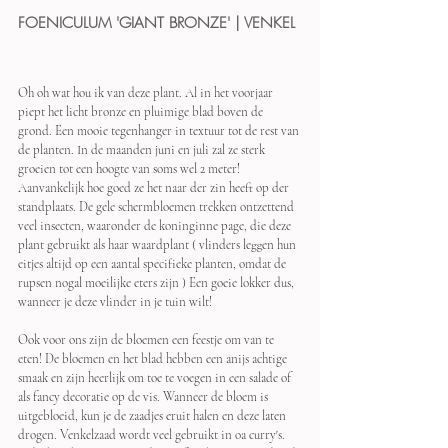
FOENICULUM 'GIANT BRONZE' | VENKEL
Oh oh wat hou ik van deze plant. Al in het voorjaar 
piept het licht bronze en pluimige blad boven de 
grond. Een mooie tegenhanger in textuur tot de rest van 
de planten. In de maanden juni en juli zal ze sterk 
groeien tot een hoogte van soms wel 2 meter! 
Aanvankelijk hoe goed ze het naar der zin heeft op der 
standplaats. De gele schermbloemen trekken ontzettend 
veel insecten, waaronder de koninginne page, die deze 
plant gebruikt als haar waardplant ( vlinders leggen hun 
eitjes altijd op een aantal specifieke planten, omdat de 
rupsen nogal moeilijke eters zijn ) Een goeie lokker dus, 
wanneer je deze vlinder in je tuin wilt!
Ook voor ons zijn de bloemen een feestje om van te 
eten! De bloemen en het blad hebben een anijs achtige 
smaak en zijn heerlijk om toe te voegen in een salade of 
als fancy decoratie op de vis. Wanneer de bloem is 
uitgebloeid, kun je de zaadjes eruit halen en deze laten 
drogen. Venkelzaad wordt veel gebruikt in oa curry's. 