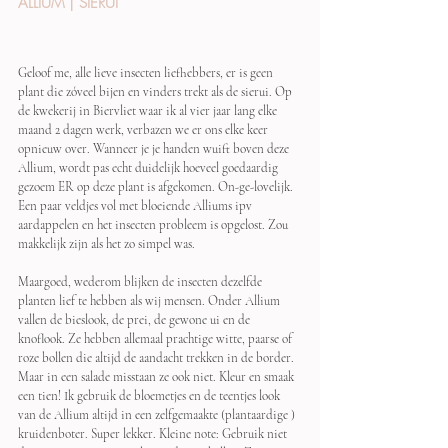
ALLIUM | SIERUI
Geloof me, alle lieve insecten liefhebbers, er is geen 
plant die zóveel bijen en vinders trekt als de sierui. Op 
de kwekerij in Biervliet waar ik al vier jaar lang elke 
maand 2 dagen werk, verbazen we er ons elke keer 
opnieuw over. Wanneer je je handen wuift boven deze 
Allium, wordt pas echt duidelijk hoeveel goedaardig 
gezoem ER op deze plant is afgekomen. On-ge-lovelijk. 
Een paar veldjes vol met bloeiende Alliums ipv 
aardappelen en het insecten probleem is opgelost. Zou 
makkelijk zijn als het zo simpel was.
Maargoed, wederom blijken de insecten dezelfde 
planten lief te hebben als wij mensen. Onder Allium 
vallen de bieslook, de prei, de gewone ui en de 
knoflook. Ze hebben allemaal prachtige witte, paarse of 
roze bollen die altijd de aandacht trekken in de border. 
Maar in een salade misstaan ze ook niet. Kleur en smaak 
een tien! Ik gebruik de bloemetjes en de teentjes look 
van de Allium altijd in een zelfgemaakte (plantaardige ) 
kruidenboter. Super lekker. Kleine note: Gebruik niet 