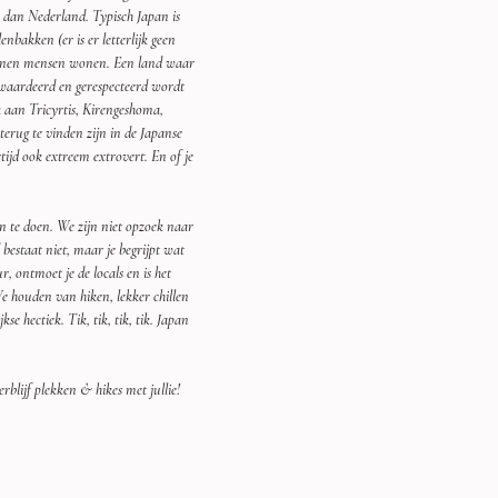
 dan Nederland. Typisch Japan is 
bakken (er is er letterlijk geen 
ljoenen mensen wonen. Een land waar 
ewaardeerd en gerespecteerd wordt 
 aan Tricyrtis, Kirengeshoma, 
erug te vinden zijn in de Japanse 
tijd ook extreem extrovert. En of je 
n te doen. We zijn niet opzoek naar 
bestaat niet, maar je begrijpt wat 
, ontmoet je de locals en is het 
e houden van hiken, lekker chillen 
e hectiek. Tik, tik, tik, tik. Japan 
rblijf plekken & hikes met jullie! 