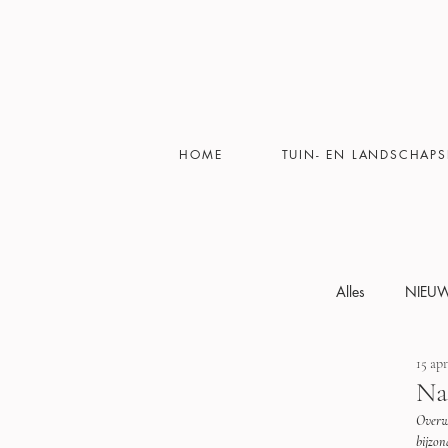
HOME
TUIN- EN LANDSCHAP
Alles
NIEU
15 ap
Plantenbibli
Na
Overwe
bijzon