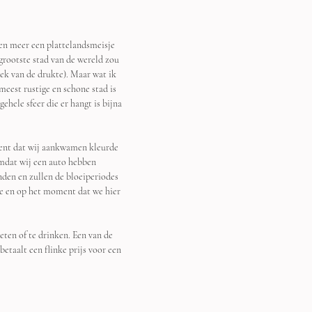
ben meer een plattelandsmeisje 
grootste stad van de wereld zou 
ek van de drukte). Maar wat ik 
eest rustige en schone stad is 
ehele sfeer die er hangt is bijna 
ment dat wij aankwamen kleurde 
Omdat wij een auto hebben 
nden en zullen de bloeiperiodes 
te en op het moment dat we hier 
ten of te drinken. Een van de 
etaalt een flinke prijs voor een 