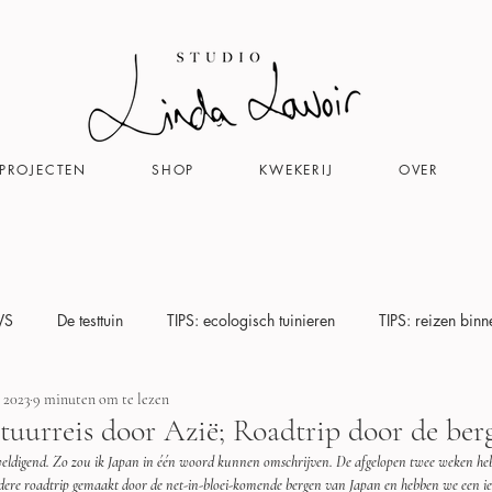
SPROJECTEN
SHOP
KWEKERIJ
OVER
WS
De testtuin
TIPS: ecologisch tuinieren
TIPS: reizen binn
r 2023
9 minuten om te lezen
otheek
Story behind the design
tuurreis door Azië; Roadtrip door de ber
ldigend. Zo zou ik Japan in één woord kunnen omschrijven. De afgelopen twee weken heb
dere roadtrip gemaakt door de net-in-bloei-komende bergen van Japan en hebben we een ien