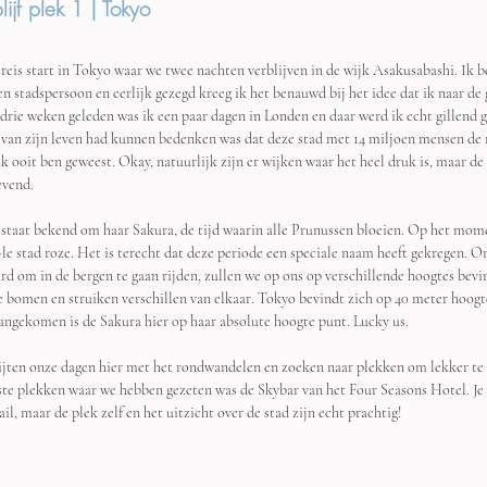
lijf plek 1 | Tokyo
reis start in Tokyo waar we twee nachten verblijven in de wijk Asakusabashi. Ik 
en stadspersoon en eerlijk gezegd kreeg ik het benauwd bij het idee dat ik naar de 
(drie weken geleden was ik een paar dagen in Londen en daar werd ik echt gillend g
 van zijn leven had kunnen bedenken was dat deze stad met 14 miljoen mensen de m
k ooit ben geweest. Okay, natuurlijk zijn er wijken waar het heel druk is, maar de g
evend.
 staat bekend om haar Sakura, de tijd waarin alle Prunussen bloeien. Op het mo
-le stad roze. Het is terecht dat deze periode een speciale naam heeft gekregen. 
rd om in de bergen te gaan rijden, zullen we op ons op verschillende hoogtes bevi
e bomen en struiken verschillen van elkaar. Tokyo bevindt zich op 40 meter hoog
aangekomen is de Sakura hier op haar absolute hoogte punt. Lucky us.
ijten onze dagen hier met het rondwandelen en zoeken naar plekken om lekker te e
te plekken waar we hebben gezeten was de 
Skybar van het Four Seasons Hotel. Je b
il, maar de plek zelf en het uitzicht over de stad zijn echt prachtig! 