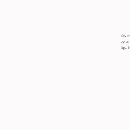
Zo, w
op te
ligt.