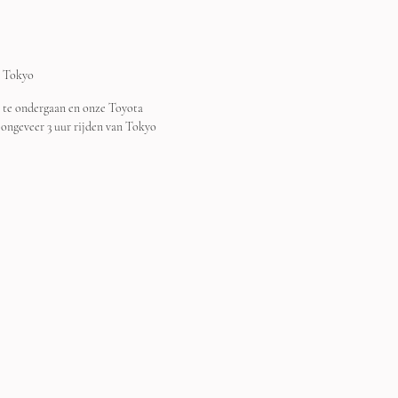
p Tokyo
n te ondergaan en onze Toyota 
 ongeveer 3 uur rijden van Tokyo 