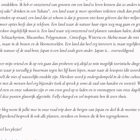
ontdekken. Ik heb er ontzettend van genoten om een land te leren kennen dat zo anders is
ij sake* drinken in een Yukata*,  een land waar je meer openbare toiletten vindt dan prullen
 vinden op straat), een land dat zó schoon is dat je gewoon niet kunt geloven dat hier mi
meer opties heeft dan je telefoon. Een land waar de natuur haar eigen weg mag gaan en g
rdoor óngelofelijk mooi is. Een land waar wij ontzettend veel planten vandaan halen; denk
 Schizachyrium, Miscanthus, Polygonatum , Cimicifuga, Wisteria en Akebia maar die niet t
, maar in de bossen en de bloemenvelden. Een land dat heel erg introvert is, maar tegelijker
de natuur of de stad bent; Japan is een land zoals geen ander. Japan is... overweldigend.
r mijn vriend en ik op reis gaan dan proberen wij altijd zo min mogelijk toeristische dinge
ts waar je toevallig je buurman tegen het lijf kunt lopen, maar naar de lowspots (dit woord 
oel) die niet of nauwelijks ontdekt zijn. Hierdoor word je ondergedompeld in de échte cultuur
t met de mensen heel erg bijzonder (ook al spreek je soms de taal van handen en voeten). W
d eten en onze vakanties zijn er om even goed op te laden en te ontsnappen van onze dagelijks
al deze punten glansrijk afgevinkt. Fully charged en vol inspiratie ben ik weer thuis.
e blog neem ik jullie mee in onze road trip door de bergen van Japan en deel ik de mooiste ve
fsprekend bespreek ik ook alle planten, struiken en bomen die ik ben tegengekomen.
el lees plezier!