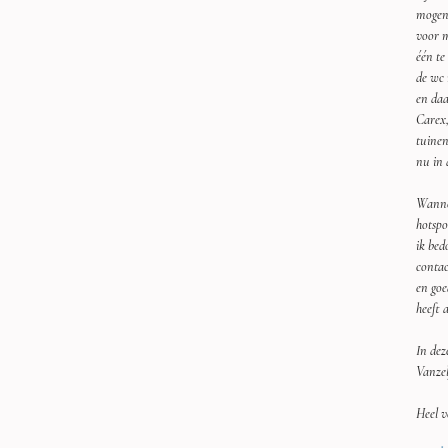
mogen 
voor m
één te
de wc 
en daa
Carex,
tuinen
nu in 
Wannee
hotspo
ik bed
contac
en goe
heeft 
In dez
Vanzel
Heel ve