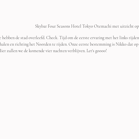
 Skybar Four Seasons Hotel Tokyo Otemachi met uitzicht o
e hebben de stad overleefd. Check. Tijd om de eerste ervaring met het links rijde
 halen en richting het Noorden te rijden. Onze eerste bestemming is Nikko dat op
 Hier zullen we de komende vier nachten verblijven. Let's goooo!