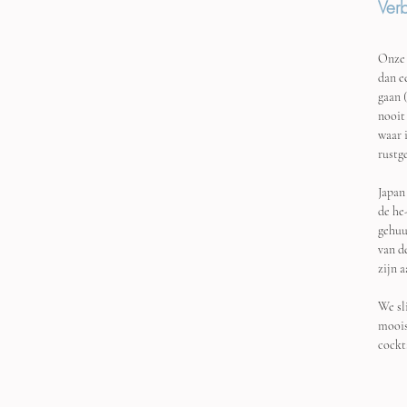
Verb
Onze 
dan e
gaan 
nooit
waar i
rustg
Japan
de he
gehuu
van d
zijn 
We sl
moois
cockta